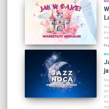
NA
W
L
Wak
kre
zak
Pr
WA
J
j
Mas
wyj
jaz
prz
wyd
teg