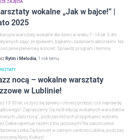
SZE ZAJĘCIA
arsztaty wokalne „Jak w bajce!” |
ato 2025
acyjne warsztaty wokalne dla dzieci w wieku 7–14 lat. 5 dni
atywnych zajęć ze śpiewem, bajkami i zadaniami aktorskimi. Na
ończenie plenerowy koncert. Sprawdź program i terminy.
zez
Rytm i Melodia
,
1 rok
temu
RSZTATY
azz nocą – wokalne warsztaty
azzowe w Lublinie!
z 13-30 lat, uczysz się śpiewu i chcesz przeżyć coś naprawdę
ątkowego? Zapraszamy Cię na III edycję wokalnych warsztatów
zowych „Jazz nocą”, podczas których przygotujesz wybrany
ez Ciebie repertuar razem z trio jazzowym! Na zakończenie
arzenia czeka Cię koncert w samym centrum Lublina, podczas
orocznej Nocy Kultury!