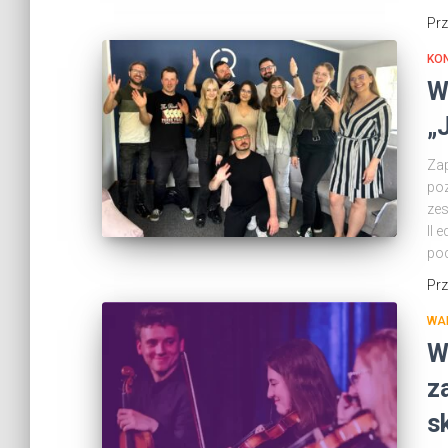
Pr
KO
W
„
Zap
poz
zes
II 
pod
Pr
WA
W
z
s