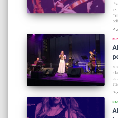
Pra
skr
mił
odb
Pr
KO
A
p
Ma
z k
Lub
sta
Pr
NA
A