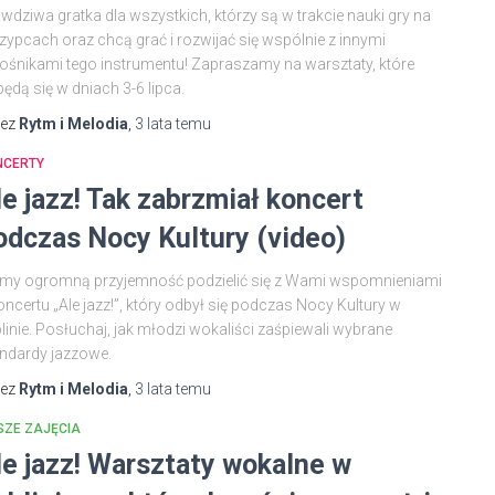
wdziwa gratka dla wszystkich, którzy są w trakcie nauki gry na
zypcach oraz chcą grać i rozwijać się wspólnie z innymi
ośnikami tego instrumentu! Zapraszamy na warsztaty, które
ędą się w dniach 3-6 lipca.
zez
Rytm i Melodia
,
3 lata
temu
NCERTY
le jazz! Tak zabrzmiał koncert
odczas Nocy Kultury (video)
my ogromną przyjemność podzielić się z Wami wspomnieniami
oncertu „Ale jazz!”, który odbył się podczas Nocy Kultury w
linie. Posłuchaj, jak młodzi wokaliści zaśpiewali wybrane
ndardy jazzowe.
zez
Rytm i Melodia
,
3 lata
temu
SZE ZAJĘCIA
le jazz! Warsztaty wokalne w