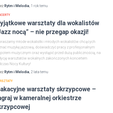
zez
Rytm i Melodia
,
1 rok
temu
NCERTY
yjątkowe warsztaty dla wokalistów
Jazz nocą” – nie przegap okazji!
raszamy młode wokalistki i młodych wokalistów chcących
nać muzykę jazzową, doświadczyć pracy z profesjonalnym
połem muzycznym oraz wystąpić przed dużą publicznością, na
edycję warsztatów wokalnych zakończonych koncertem
czas Nocy Kultury!
zez
Rytm i Melodia
,
2 lata
temu
RSZTATY
akacyjne warsztaty skrzypcowe –
agraj w kameralnej orkiestrze
krzypcowej