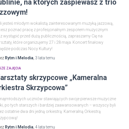
ublinie, na których zaśpiewasz z trio
azzowym!
li jesteś młodym wokalistą zainteresowanym muzyką jazzową,
cesz poznać pracę z profesjonalnym zespołem muzycznym
z wystąpić przed dużą publicznością, zapraszamy Cię na
sztaty, które organizujemy 27 i 28 maja. Koncert finałowy
ędzie podczas Nocy Kultury!
zez
Rytm i Melodia
,
3 lata
temu
SZE ZAJĘCIA
arsztaty skrzypcowe „Kameralna
rkiestra Skrzypcowa”
 najmłodszych uczniów stawiających swoje pierwsze muzyczne
ki, po tych starszych i bardziej zaawansowanych – wszyscy byli
ez ostatnie dwa dni jedną orkiestrą: Kameralną Orkiestrą
rzypcową!
zez
Rytm i Melodia
,
4 lata
temu