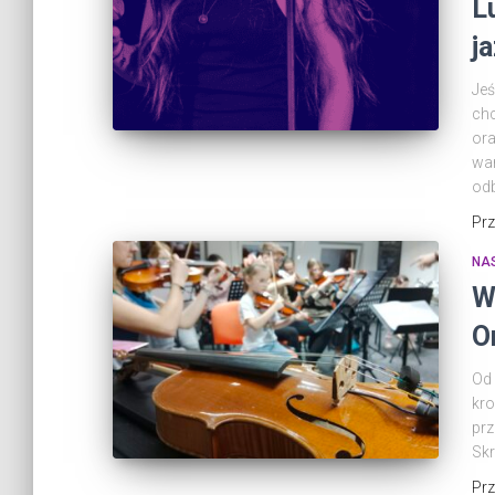
L
j
Jeś
ch
ora
war
odb
Pr
NA
W
O
Od
kro
prz
Sk
Pr