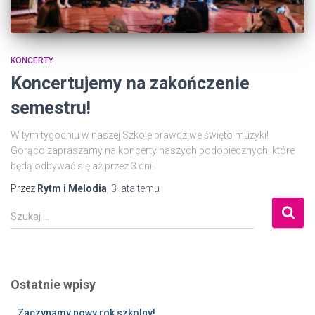
KONCERTY
Koncertujemy na zakończenie
semestru!
W tym tygodniu w naszej Szkole prawdziwe święto muzyki!
Gorąco zapraszamy na koncerty naszych podopiecznych, które
będą odbywać się aż przez 3 dni!
Przez
Rytm i Melodia
,
3 lata
temu
Szukaj …
Ostatnie wpisy
Zaczynamy nowy rok szkolny!