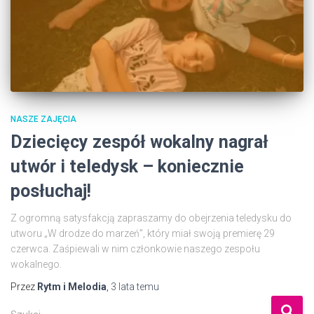
NASZE ZAJĘCIA
Dziecięcy zespół wokalny nagrał
utwór i teledysk – koniecznie
posłuchaj!
Z ogromną satysfakcją zapraszamy do obejrzenia teledysku do
utworu „W drodze do marzeń”, który miał swoją premierę 29
czerwca. Zaśpiewali w nim członkowie naszego zespołu
wokalnego.
Przez
Rytm i Melodia
,
3 lata
temu