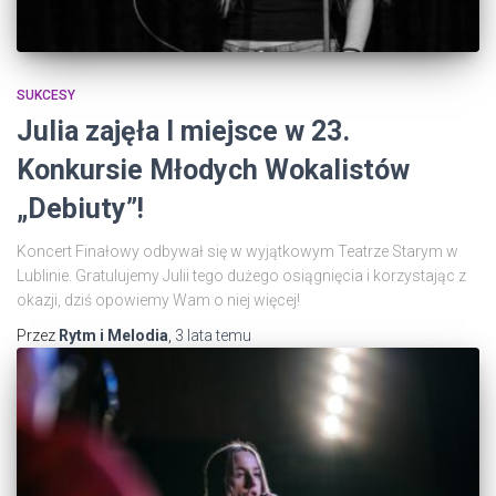
SUKCESY
Julia zajęła I miejsce w 23.
Konkursie Młodych Wokalistów
„Debiuty”!
Koncert Finałowy odbywał się w wyjątkowym Teatrze Starym w
Lublinie. Gratulujemy Julii tego dużego osiągnięcia i korzystając z
okazji, dziś opowiemy Wam o niej więcej!
Przez
Rytm i Melodia
,
3 lata
temu