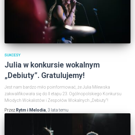
SUKCESY
Julia w konkursie wokalnym
„Debiuty”. Gratulujemy!
Jest nam bardzo miło poinformować, że Julia Milewska
zakwalifikowała się do II etapu 23. Ogólnopolskiego Konkursu
Młodych Wokalistów i Zespołów Wokalnych „Debiuty”!
Przez
Rytm i Melodia
,
3 lata
temu