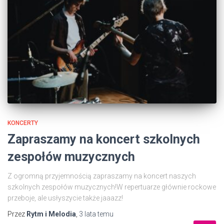
KONCERTY
Zapraszamy na koncert szkolnych
zespołów muzycznych
Z ogromną przyjemnością zapraszamy na koncert naszych
szkolnych zespołów muzycznych!W repertuarze głównie rockowe
przeboje, ale usłyszycie także jaaazz!
Przez
Rytm i Melodia
,
3 lata
temu