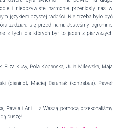
odie i nieoczywiste harmonie przeniosły nas w
nym językiem czystej radości. Nie trzeba było być
óra zadziała się przed nami.
Jesteśmy ogromnie
e z tych, dla których był to jeden z pierwszych
k,
Eliza Kusy,
Pola Kopańska,
Julia Milewska,
Maja
ki (pianino),
Maciej Baraniak (kontrabas),
Paweł
a, Pawła i Ani – z
Waszą pomocą przekonaliśmy
żdą duszę!