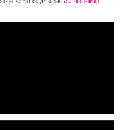
iesz je też na naszym kanale
YouTube (kliknij)
: