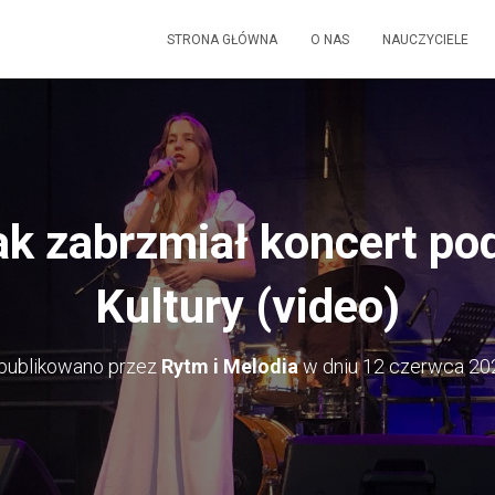
STRONA GŁÓWNA
O NAS
NAUCZYCIELE
Tak zabrzmiał koncert p
Kultury (video)
publikowano przez
Rytm i Melodia
w dniu
12 czerwca 20