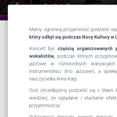
Mamy ogromną przyjemność podzielić si
który odbył się podczas Nocy Kultury w 
Koncert był
częścią organizowanych 
wokalistów,
podczas których przygotowal
jazzowe w różnorodnych aranżacjach.
instrumentaliści (trio jazzowe), a opi
nauczycielka Anna Karp.
Dziś chcielibyśmy podzielić się z Wami 
wiedzieć, że oglądanie i słuchanie ef
przyjemnością!
Publiczność dopisała, pogoda dopisała