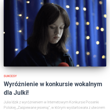
SUKCESY
Wyróżnienie w konkursie wokalnym
dla Julki!
Julia Idzik z wyróżnieniem w Internetowym Konkursie Piosenki
Polskiej „Zaśpiewane jesienią”, w którym wystartowała z utworem