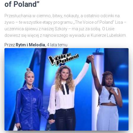
of Poland”
Przesłuchania w ciemno, bitwy, nokauty, a ostatnio odcinki na
żywo – te wszystkie etapy programu „The Voice of Poland” Lisa –
uczennica śpiewu z naszej Szkoły – ma już za sobą. O Lisie
dowiesz się więcej z najnowszego wywiadu w Kurierze Lubelskim.
Przez
Rytm i Melodia
,
4 lata
temu