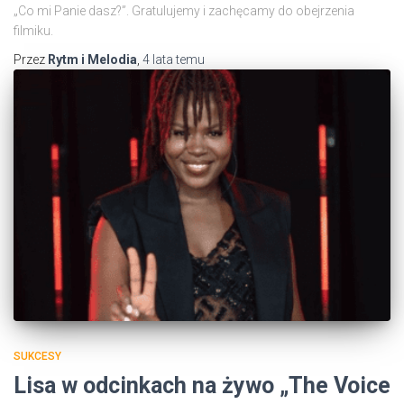
„Co mi Panie dasz?”. Gratulujemy i zachęcamy do obejrzenia
filmiku.
Przez
Rytm i Melodia
,
4 lata
temu
SUKCESY
Lisa w odcinkach na żywo „The Voice