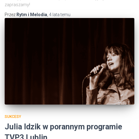
zapraszamy!
Przez
Rytm i Melodia
,
4 lata
temu
SUKCESY
Julia Idzik w porannym programie
TVP3 Lublin