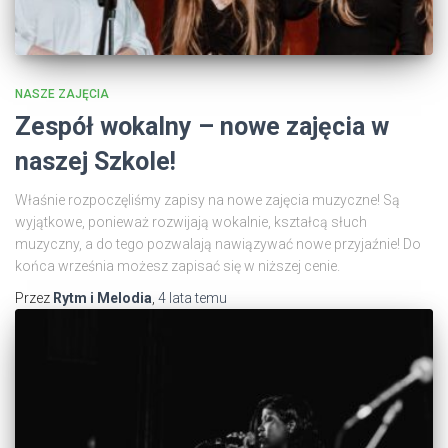
NASZE ZAJĘCIA
Zespół wokalny – nowe zajęcia w
naszej Szkole!
Właśnie rozpoczęliśmy zapisy na nowe zajęcia muzyczne! Są
wyjątkowe, ponieważ rozwijają wokalnie, kształcą słuch
muzyczny, a do tego pozwalają nawiązywać nowe przyjaźnie! Do
końca września możesz zapisać się w niższej cenie.
Przez
Rytm i Melodia
,
4 lata
temu