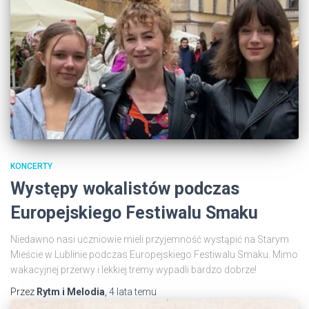
KONCERTY
Występy wokalistów podczas
Europejskiego Festiwalu Smaku
Niedawno nasi uczniowie mieli przyjemność wystąpić na Starym
Mieście w Lublinie podczas Europejskiego Festiwalu Smaku. Mimo
wakacyjnej przerwy i lekkiej tremy wypadli bardzo dobrze!
Przez
Rytm i Melodia
,
4 lata
temu