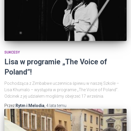
SUKCESY
Lisa w programie „The Voice of
Poland”!
Pochodząca z Zimbabwe uczennica śpiewu w naszej Szkole –
Lisa Khumalo – wystąpiła w programie „The Voice of Poland”.
Odcinek z jej udziałem mogliśmy obejrzeć 17 września.
Przez
Rytm i Melodia
,
4 lata
temu