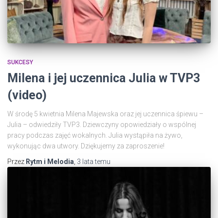
SUKCESY
Milena i jej uczennica Julia w TVP3
(video)
W środę 5 kwietnia Milena Majewska oraz jej uczennica śpiewu –
Julia – odwiedziły TVP3. Dziewczyny opowiedziały o wspólnej
pracy podczas zajęć wokalnych. Julia wystąpiła na żywo,
wykonując dwa utwory. Dziękujemy za zaproszenie!
Przez
Rytm i Melodia
,
3 lata
temu