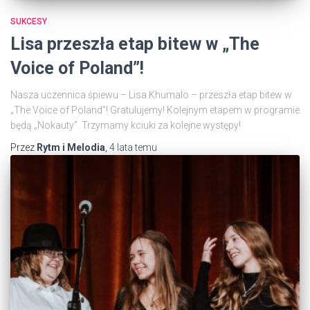
SUKCESY
Lisa przeszła etap bitew w „The
Voice of Poland”!
Nasza uczennica śpiewu – Lisa Khumalo – przeszła etap bitew w
„The Voice of Poland”! Gratulujemy! Kolejnym etapem w programie
będą „Nokauty”. Trzymamy kciuki za kolejne występy!
Przez
Rytm i Melodia
,
4 lata
temu