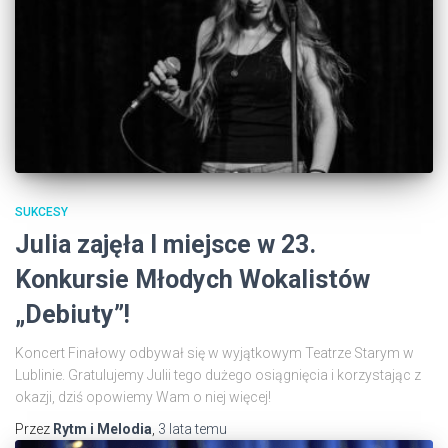
SUKCESY
Julia zajęła I miejsce w 23.
Konkursie Młodych Wokalistów
„Debiuty”!
Koncert Finałowy odbywał się w wyjątkowym Teatrze Starym w
Lublinie. Gratulujemy Julii tego dużego osiągnięcia i korzystając z
okazji, dziś opowiemy Wam o niej więcej!
Przez
Rytm i Melodia
,
3 lata
temu