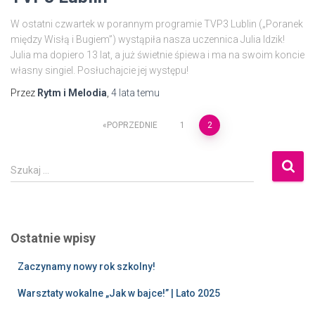
W ostatni czwartek w porannym programie TVP3 Lublin („Poranek
między Wisłą i Bugiem”) wystąpiła nasza uczennica Julia Idzik!
Julia ma dopiero 13 lat, a już świetnie śpiewa i ma na swoim koncie
własny singiel. Posłuchajcie jej występu!
Przez
Rytm i Melodia
,
4 lata
temu
POPRZEDNIE
1
2
Szukaj …
Ostatnie wpisy
Zaczynamy nowy rok szkolny!
Warsztaty wokalne „Jak w bajce!” | Lato 2025