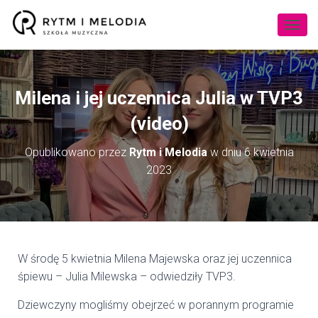
P
R
Z
E
Ł
Milena i jej uczennica Julia w TVP3
Ą
C
(video)
Z
N
Opublikowano przez
Rytm i Melodia
w dniu
6 kwietnia
A
2023
W
I
G
A
C
J
Ę
W środę 5 kwietnia Milena Majewska oraz jej uczennica
śpiewu – Julia Milewska – odwiedziły TVP3.
Dziewczyny mogliśmy obejrzeć w porannym programie