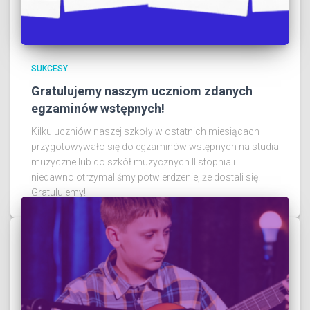
SUKCESY
Gratulujemy naszym uczniom zdanych
egzaminów wstępnych!
Kilku uczniów naszej szkoły w ostatnich miesiącach
przygotowywało się do egzaminów wstępnych na studia
muzyczne lub do szkół muzycznych II stopnia i...
niedawno otrzymaliśmy potwierdzenie, że dostali się!
Gratulujemy!