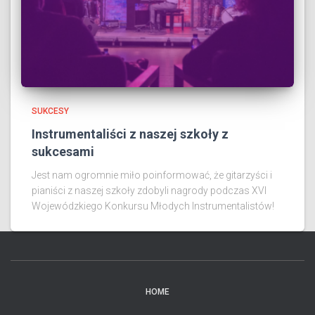
SUKCESY
Instrumentaliści z naszej szkoły z
sukcesami
Jest nam ogromnie miło poinformować, że gitarzyści i
pianiści z naszej szkoły zdobyli nagrody podczas XVI
Wojewódzkiego Konkursu Młodych Instrumentalistów!
HOME