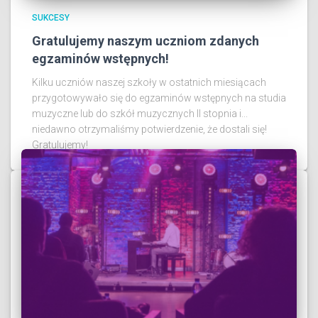
SUKCESY
Gratulujemy naszym uczniom zdanych
egzaminów wstępnych!
Kilku uczniów naszej szkoły w ostatnich miesiącach
przygotowywało się do egzaminów wstępnych na studia
muzyczne lub do szkół muzycznych II stopnia i...
niedawno otrzymaliśmy potwierdzenie, że dostali się!
Gratulujemy!