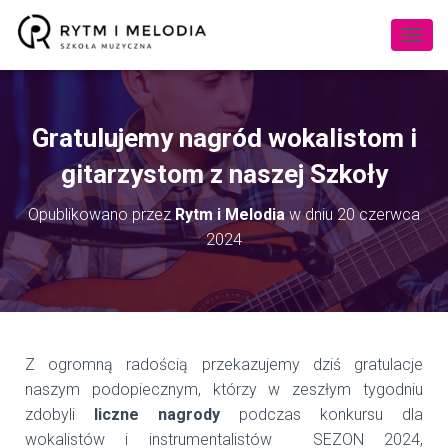
P
R
Z
E
Ł
Gratulujemy nagród wokalistom i
Ą
C
gitarzystom z naszej Szkoły
Z
N
Opublikowano przez
Rytm i Melodia
w dniu
20 czerwca
A
2024
W
I
G
A
C
J
Ę
Z ogromną radością przekazujemy dziś gratulacje
naszym podopiecznym, którzy w zeszłym tygodniu
zdobyli
liczne nagrody
podczas konkursu dla
wokalistów i instrumentalistów SEZON 2024,