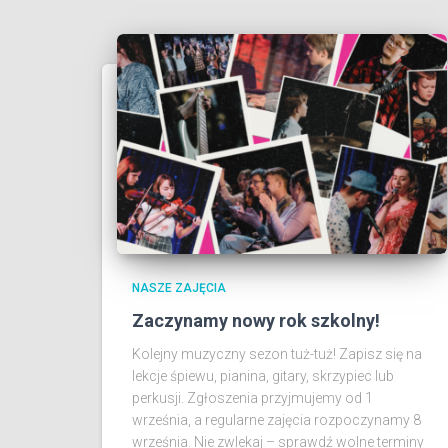
NASZE ZAJĘCIA
Zaczynamy nowy rok szkolny!
Kolejny muzyczny sezon tuż-tuż! Zapisz się na
lekcje śpiewu, pianina, gitary, skrzypiec lub
perkusji. Zgłoszenia przyjmujemy od 1
września, a regularne zajęcia rozpoczynamy 8
września. Nie zwlekaj – sprawdź wolne terminy