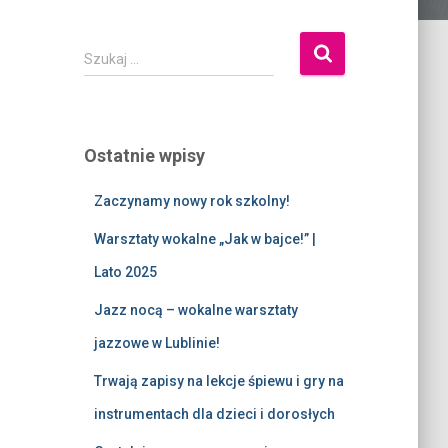
Szukaj …
Ostatnie wpisy
Zaczynamy nowy rok szkolny!
Warsztaty wokalne „Jak w bajce!” |
Lato 2025
Jazz nocą – wokalne warsztaty
jazzowe w Lublinie!
Trwają zapisy na lekcje śpiewu i gry na
instrumentach dla dzieci i dorosłych