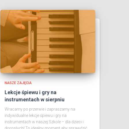
NASZE ZAJĘCIA
Lekcje śpiewu i gry na
instrumentach w sierpniu
Wracamy po przerwie i zapraszamy na
indywidualne lekcje śpiewu i gry na
instrumentach w naszej Szkole – dla dzieci i
dorosłych! To idealny moment aby sprawdzić,