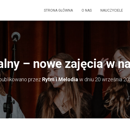
STRONA GŁÓWNA
O NAS
NAUCZYCIELE
lny – nowe zajęcia w na
publikowano przez
Rytm i Melodia
w dniu
20 września 20