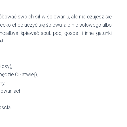
óbować swoich sił w śpiewaniu, ale nie czujesz się
iecko chce uczyć się śpiewu, ale nie solowego albo
hciałbyś śpiewać soul, pop, gospel i inne gatunki
e!
łosy),
ędzie Ci łatwiej),
ny,
sowaniach,
ścią,