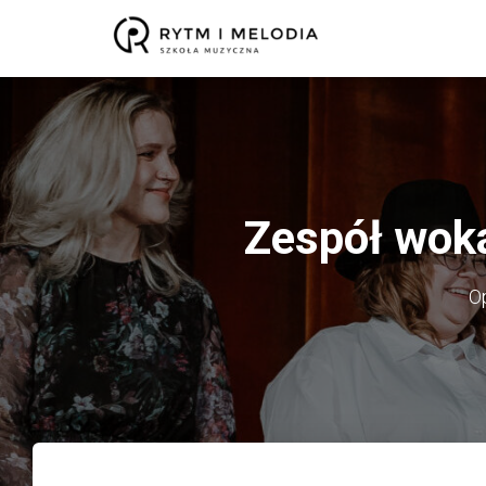
Zespół woka
O