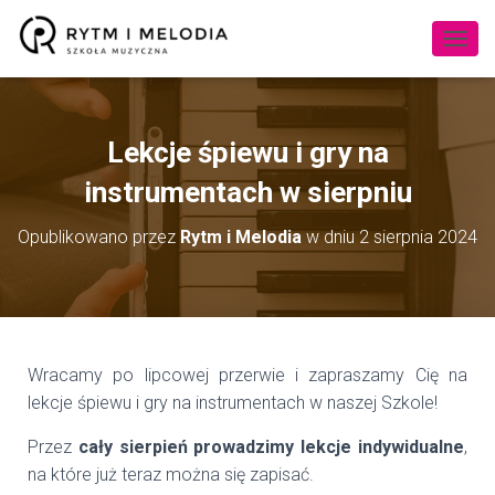
P
R
Z
E
Ł
Lekcje śpiewu i gry na
Ą
C
instrumentach w sierpniu
Z
N
Opublikowano przez
Rytm i Melodia
w dniu
2 sierpnia 2024
A
W
I
G
A
C
J
Wracamy po lipcowej przerwie i zapraszamy Cię na
Ę
lekcje śpiewu i gry na instrumentach w naszej Szkole!
Przez
cały sierpień prowadzimy lekcje indywidualne
,
na które już teraz można się zapisać.