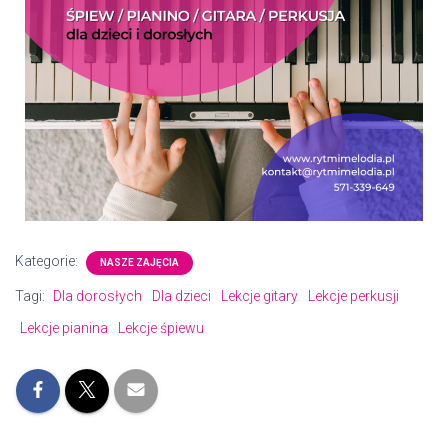
Kategorie:
NASZE ZAJĘCIA
Tagi:
Dla dorosłych
Dla dzieci
Lekcje gitary
Lekcje perkusji
Lekcje pianina
Lekcje śpiewu