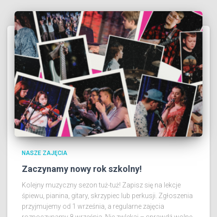
NASZE ZAJĘCIA
Zaczynamy nowy rok szkolny!
Kolejny muzyczny sezon tuż-tuż! Zapisz się na lekcje
śpiewu, pianina, gitary, skrzypiec lub perkusji. Zgłoszenia
przyjmujemy od 1 września, a regularne zajęcia
rozpoczynamy 8 września. Nie zwlekaj – sprawdź wolne