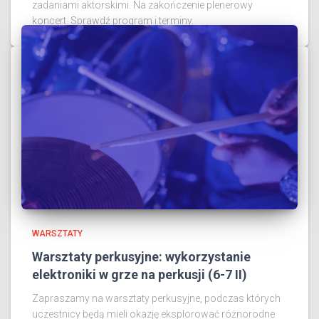
zadaniami aktorskimi. Na zakończenie plenerowy
koncert. Sprawdź program i terminy.
WARSZTATY
Warsztaty perkusyjne: wykorzystanie
elektroniki w grze na perkusji (6-7 II)
Zapraszamy na warsztaty perkusyjne, podczas których
uczestnicy będą mieli okazję eksplorować różnorodne