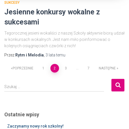
SUKCESY
Jesienne konkursy wokalne z
sukcesami
Tegorocznej jesieni wokaliści z naszej Szkoły aktywnie biorą udział
w konkursach wokalnych. Jest nam miło poinformować o
kolejnych osiągnięciach czwórki z nich!
Przez
Rytm i Melodia
,
3 lata
temu
POPRZEDNIE
1
2
3
…
7
NASTĘPNE
Szukaj …
Ostatnie wpisy
Zaczynamy nowy rok szkolny!