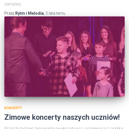
samplery.
Przez
Rytm i Melodia
,
3 lata
temu
KONCERTY
Zimowe koncerty naszych uczniów!
Przyszły tydzień zapowiada się ekscytująco, ponieważ już za kilka