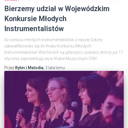
Bierzemy udział w Wojewódzkim
Konkursie Młodych
Instrumentalistów
Aż sześciu młodych instrumentalistów z naszej Szkoły
zakwalifikowało się do finału Konkursu Młodych
Instrumentalistów! Wśród nich są gitarzyści i pianiści, którzy już 17
stycznia zaprezentują się w Klubie Muzycznym CSK!
Przez
Rytm i Melodia
,
3 lata
temu