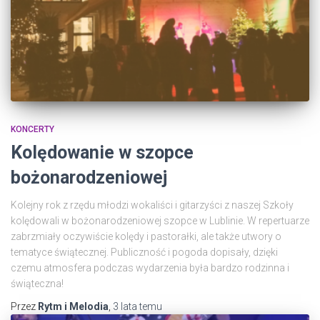
KONCERTY
Kolędowanie w szopce
bożonarodzeniowej
Kolejny rok z rzędu młodzi wokaliści i gitarzyści z naszej Szkoły
kolędowali w bożonarodzeniowej szopce w Lublinie. W repertuarze
zabrzmiały oczywiście kolędy i pastorałki, ale także utwory o
tematyce świątecznej. Publiczność i pogoda dopisały, dzięki
czemu atmosfera podczas wydarzenia była bardzo rodzinna i
świąteczna!
Przez
Rytm i Melodia
,
3 lata
temu