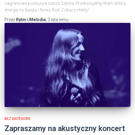
nagraniowe posłużyła nasza Szkoła. Przekazujemy Wam dobrą
energię na Święta i Nowy Rok! Zobacz efekty!
Przez
Rytm i Melodia
,
3 lata
temu
BEZ KATEGORII
Zapraszamy na akustyczny koncert