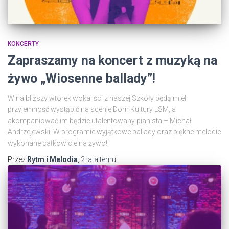
KONCERTY
Zapraszamy na koncert z muzyką na
żywo „Wiosenne ballady”!
W najbliższy wtorek wokaliści z naszej Szkoły będą mieli
przyjemność wystąpić na scenie Dom Kultury LSM, a
akompaniować im będzie utalentowany pianista – Michał
Andrzejewski. W programie wyjątkowe ballady oraz piękne melodie
wykonane całkowicie na żywo!
Przez
Rytm i Melodia
,
2 lata
temu