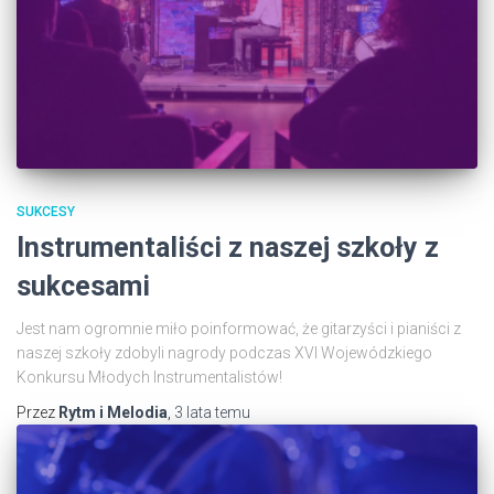
SUKCESY
Instrumentaliści z naszej szkoły z
sukcesami
Jest nam ogromnie miło poinformować, że gitarzyści i pianiści z
naszej szkoły zdobyli nagrody podczas XVI Wojewódzkiego
Konkursu Młodych Instrumentalistów!
Przez
Rytm i Melodia
,
3 lata
temu