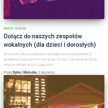
NASZE ZAJĘCIA
Dołącz do naszych zespołów
wokalnych (dla dzieci i dorosłych)
W nowym roku poszerzamy istniejące zespoły wokalne, a
dodatkowo tworzymy nowe grupy! Gorąco zachęcamy Cię do
wzięcia udziału w tych zajęciach!
Przez
Rytm i Melodia
,
3 lata
temu