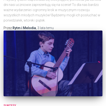
dni nasi uczniowie zaprezentują się na scenie! To dla nas bardzo
ważne wydarzenie i ogromny krok w muzycznym rozwoju
wszystkich młodych muzyków! Będziemy mogli ich posłuchać w
poniedziałek, wtorek i piątek.
Przez
Rytm i Melodia
,
3 lata
temu
SUKCESY