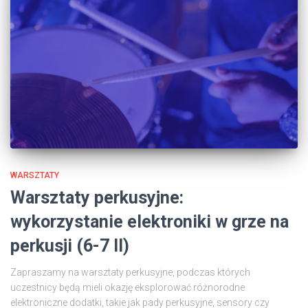
WARSZTATY
Warsztaty perkusyjne:
wykorzystanie elektroniki w grze na
perkusji (6-7 II)
Zapraszamy na warsztaty perkusyjne, podczas których
uczestnicy będą mieli okazję eksplorować różnorodne
elektroniczne dodatki, takie jak pady perkusyjne, sensory czy