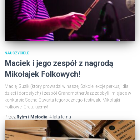
NAUCZYCIELE
Maciek i jego zespół z nagrodą
Mikołajek Folkowych!
Maciej Guzik (który prowadzi w naszej Szkole lekcje perkusji dla
dzieci i dorosłych) i zespół GrandmotherJazz zdobyli I miejsce w
konkursie Scena Otwarta tegorocznego festiwalu Mikołajki
Folkowe. Gratulujemy!
Przez
Rytm i Melodia
,
4 lata
temu