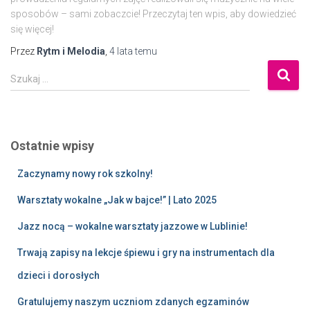
sposobów – sami zobaczcie! Przeczytaj ten wpis, aby dowiedzieć
się więcej!
Przez
Rytm i Melodia
,
4 lata
temu
Szukaj …
Ostatnie wpisy
Zaczynamy nowy rok szkolny!
Warsztaty wokalne „Jak w bajce!” | Lato 2025
Jazz nocą – wokalne warsztaty jazzowe w Lublinie!
Trwają zapisy na lekcje śpiewu i gry na instrumentach dla
dzieci i dorosłych
Gratulujemy naszym uczniom zdanych egzaminów