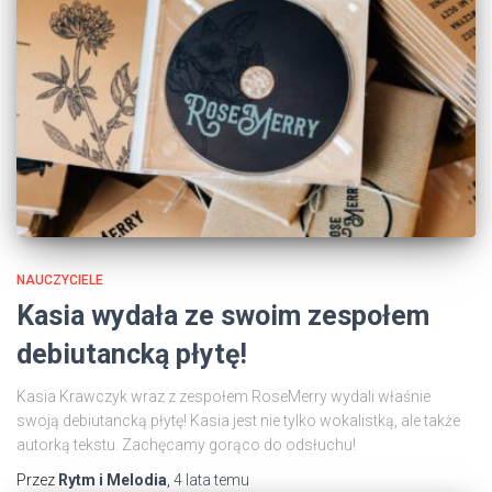
NAUCZYCIELE
Kasia wydała ze swoim zespołem
debiutancką płytę!
Kasia Krawczyk wraz z zespołem RoseMerry wydali właśnie
swoją debiutancką płytę! Kasia jest nie tylko wokalistką, ale także
autorką tekstu. Zachęcamy gorąco do odsłuchu!
Przez
Rytm i Melodia
,
4 lata
temu