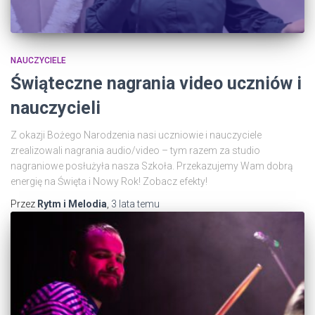
NAUCZYCIELE
Świąteczne nagrania video uczniów i
nauczycieli
Z okazji Bożego Narodzenia nasi uczniowie i nauczyciele
zrealizowali nagrania audio/video – tym razem za studio
nagraniowe posłużyła nasza Szkoła. Przekazujemy Wam dobrą
energię na Święta i Nowy Rok! Zobacz efekty!
Przez
Rytm i Melodia
,
3 lata
temu