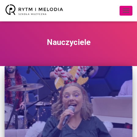
PRZE
NAWI
Nauczyciele