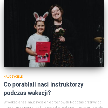
NAUCZYCIELE
Co porabiali nasi instruktorzy
podczas wakacji?
W wakacje nasi nauczyciele nie próżnowali! Podczas przerwy od
prowadzenia regularnych zajęć realizowali się muzycznie na wiele