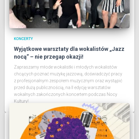
KONCERTY
Wyjątkowe warsztaty dla wokalistów „Jazz
nocą” – nie przegap okazji!
Zapraszamy młode wokalistki i młodych wokalistów
chcących poznać muzykę jazzową, doświadczyć pracy
z profesjonalnym zespołem muzycznym oraz wystąpić
przed dużą publicznością, na II edycję warsztatów
wokalnych zakończonych koncertem podczas Nocy
Kultury!