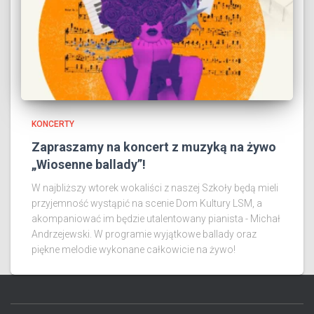
KONCERTY
Zapraszamy na koncert z muzyką na żywo
„Wiosenne ballady”!
W najbliższy wtorek wokaliści z naszej Szkoły będą mieli
przyjemność wystąpić na scenie Dom Kultury LSM, a
akompaniować im będzie utalentowany pianista - Michał
Andrzejewski. W programie wyjątkowe ballady oraz
piękne melodie wykonane całkowicie na żywo!