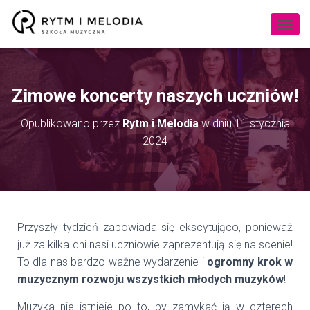
P
R
Z
E
Ł
Zimowe koncerty naszych uczniów!
Ą
C
Opublikowano przez
Rytm i Melodia
w dniu
11 stycznia
Z
2024
N
A
W
I
G
A
C
Przyszły tydzień zapowiada się ekscytująco, ponieważ
J
już za kilka dni nasi uczniowie zaprezentują się na scenie!
Ę
To dla nas bardzo ważne wydarzenie i
ogromny krok w
muzycznym rozwoju wszystkich młodych muzyków
!
Muzyka nie istnieje po to, by zamykać ją w czterech