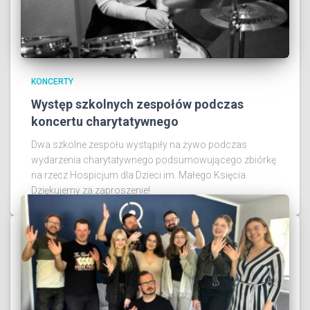
KONCERTY
Występ szkolnych zespołów podczas
koncertu charytatywnego
Dwa szkolne zespołu wystąpiły na żywo podczas
wydarzenia charytatywnego podsumowującego zbiórkę
na rzecz Hospicjum dla Dzieci im. Małego Księcia.
Dziękujemy za zaproszenie!