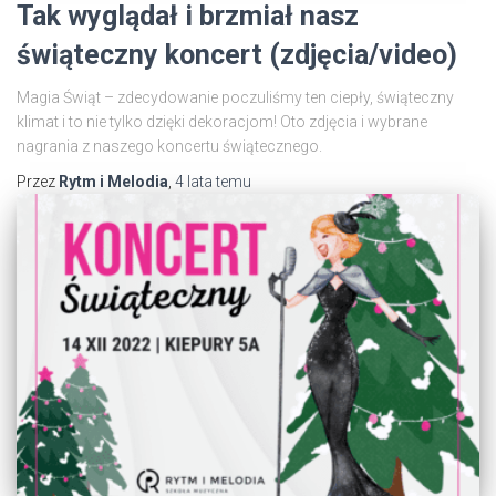
Tak wyglądał i brzmiał nasz
świąteczny koncert (zdjęcia/video)
Magia Świąt – zdecydowanie poczuliśmy ten ciepły, świąteczny
klimat i to nie tylko dzięki dekoracjom! Oto zdjęcia i wybrane
nagrania z naszego koncertu świątecznego.
Przez
Rytm i Melodia
,
4 lata
temu