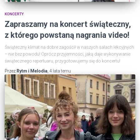
KONCERTY
Zapraszamy na koncert świąteczny,
z którego powstaną nagrania video!
Świąteczny klimat na dobre zagościł w naszych salach lekcyjnych
– nie bez powodu! Oprócz przyjemności, jaką daje wykonywanie
świątecznego repertuaru, przygotowujemy się do koncertu!
Przez
Rytm i Melodia
,
4 lata
temu