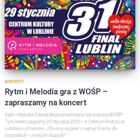
KONCERTY
Rytm i Melodia gra z WOŚP –
zapraszamy na koncert
Rytm i Melodia Szkoła Muzyczna kolejny rok wspiera WOŚP!
Tym razem zagramy 29 stycznia 2023 r. w Centrum Kultury w
Lublinie pod hasłem: „Chcemy wygrać z sepsą! Gramy dla
wszystkich – małych i dużych!”