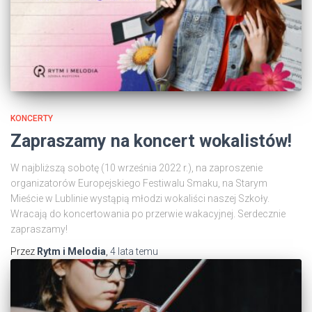
KONCERTY
Zapraszamy na koncert wokalistów!
W najbliższą sobotę (10 września 2022 r.), na zaproszenie
organizatorów Europejskiego Festiwalu Smaku, na Starym
Mieście w Lublinie wystąpią młodzi wokaliści naszej Szkoły.
Wracają do koncertowania po przerwie wakacyjnej. Serdecznie
zapraszamy!
Przez
Rytm i Melodia
,
4 lata
temu