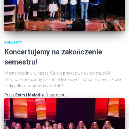
KONCERTY
Koncertujemy na zakończenie
semestru!
W tym tygodniu w naszej Szkole prawdziwe święto muzyki!
Gorąco zapraszamy na koncerty naszych podopiecznych, które
będą odbywać się aż przez 3 dni!
Przez
Rytm i Melodia
,
3 lata
temu