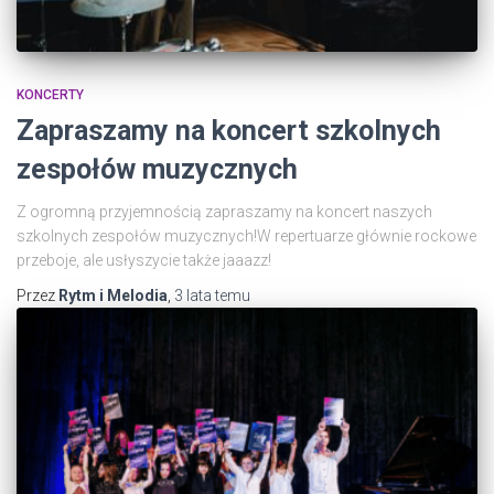
KONCERTY
Zapraszamy na koncert szkolnych
zespołów muzycznych
Z ogromną przyjemnością zapraszamy na koncert naszych
szkolnych zespołów muzycznych!W repertuarze głównie rockowe
przeboje, ale usłyszycie także jaaazz!
Przez
Rytm i Melodia
,
3 lata
temu