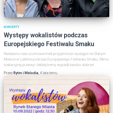
KONCERTY
Występy wokalistów podczas
Europejskiego Festiwalu Smaku
Niedawno nasi uczniowie mieli przyjemność wystąpić na Starym
Mieście w Lublinie podczas Europejskiego Festiwalu Smaku. Mimo
wakacyjnej przerwy i lekkiej tremy wypadli bardzo dobrze!
Przez
Rytm i Melodia
,
4 lata
temu