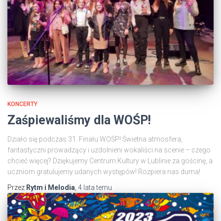
KONCERTY
Zaśpiewaliśmy dla WOŚP!
Działo się podczas 31. Finału WOŚP! Świetna atmosfera,
fantastyczni prowadzący i uzdolnieni wokaliści na scenie – czego
chcieć więcej? Dziękujemy Centrum Kultury w Lublinie za gościnę, a
uczniom gratulujemy udanych występów! Rozpiera nas duma!
Przez
Rytm i Melodia
,
4 lata
temu