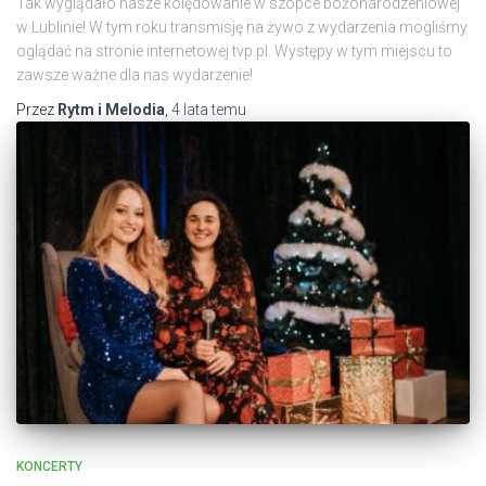
Tak wyglądało nasze kolędowanie w szopce bożonarodzeniowej
w Lublinie! W tym roku transmisję na żywo z wydarzenia mogliśmy
oglądać na stronie internetowej tvp.pl. Występy w tym miejscu to
zawsze ważne dla nas wydarzenie!
Przez
Rytm i Melodia
,
4 lata
temu
KONCERTY