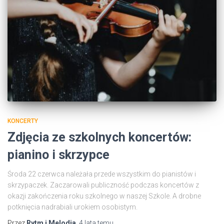
KONCERTY
Zdjęcia ze szkolnych koncertów:
pianino i skrzypce
Środa 22 czerwca należała przede wszystkim do pianistów i
skrzypaczek. Zaczarowali publiczność podczas koncertów z
okazji zakończenia roku szkolnego w naszej Szkole. A drobne
potknięcia nadrabiali urokiem osobistym.
Przez
Rytm i Melodia
,
4 lata
temu