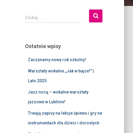
Szukaj …
Ostatnie wpisy
Zaczynamy nowy rok szkolny!
Warsztaty wokalne „Jak w bajce!” |
Lato 2025
Jazz nocą – wokalne warsztaty
jazzowe w Lublinie!
Trwają zapisy na lekcje śpiewu i gry na
instrumentach dla dzieci i dorosłych