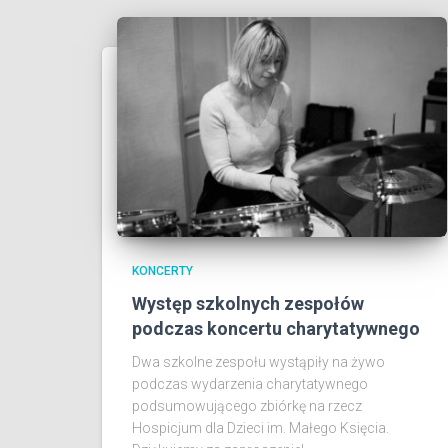
KONCERTY
Występ szkolnych zespołów
podczas koncertu charytatywnego
Dwa szkolne zespołu wystąpiły na żywo
podczas wydarzenia charytatywnego
podsumowującego zbiórkę na rzecz
Hospicjum dla Dzieci im. Małego Księcia.