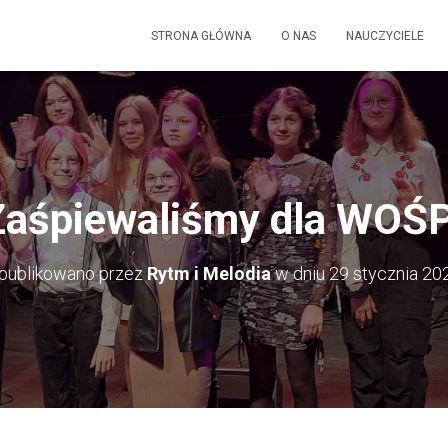
STRONA GŁÓWNA
O NAS
NAUCZYCIELE
Zaśpiewaliśmy dla WOŚP
publikowano przez
Rytm i Melodia
w dniu
29 stycznia 20