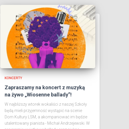
KONCERTY
Zapraszamy na koncert z muzyką
na żywo „Wiosenne ballady”!
W najbliższy wtorek wokaliści z naszej Szkoły
będą mieli przyjemność wystąpić na scenie
Dom Kultury LSM, a akompaniować im będzie
utalentowany pianista - Michał Andrzejewski. W