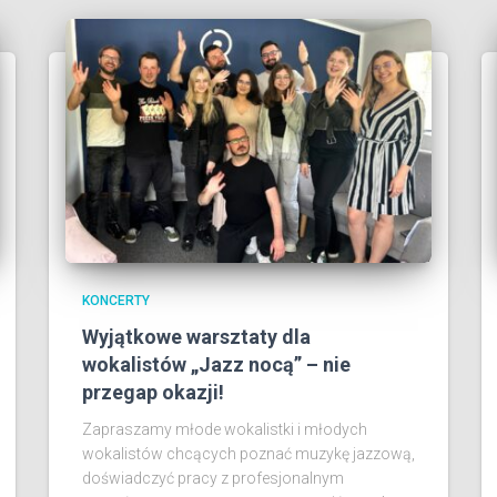
KONCERTY
Wyjątkowe warsztaty dla
wokalistów „Jazz nocą” – nie
przegap okazji!
Zapraszamy młode wokalistki i młodych
wokalistów chcących poznać muzykę jazzową,
doświadczyć pracy z profesjonalnym