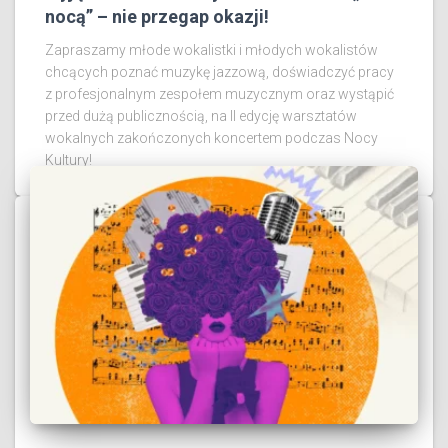
nocą” – nie przegap okazji!
Zapraszamy młode wokalistki i młodych wokalistów
chcących poznać muzykę jazzową, doświadczyć pracy
z profesjonalnym zespołem muzycznym oraz wystąpić
przed dużą publicznością, na II edycję warsztatów
wokalnych zakończonych koncertem podczas Nocy
Kultury!