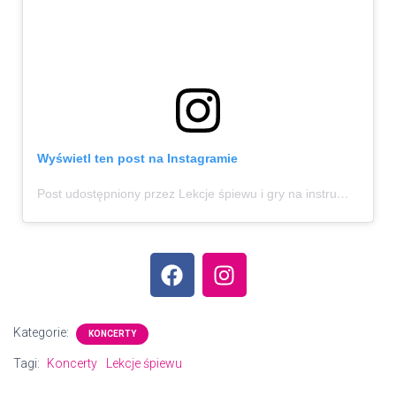
Wyświetl ten post na Instagramie
Post udostępniony przez Lekcje śpiewu i gry na instrumentach | Lublin (@rytmimelodia)
Kategorie:
KONCERTY
Tagi:
Koncerty
Lekcje śpiewu