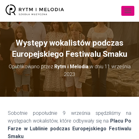
P
R
Z
E
Ł
Występy wokalistów podczas
Ą
C
Europejskiego Festiwalu Smaku
Z
N
Opublikowano przez
Rytm i Melodia
w dniu
11 września
A
2023
W
I
G
A
C
J
Ę
Sobotnie popołudnie 9 września spędziliśmy na
występach wokalistów, które odbywały się na
Placu Po
Farze w Lublinie podczas Europejskiego Festiwalu
Smaku
.