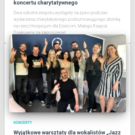
koncertu charytatywnego
Dwa szkolne zespołu wystąpiły na żywo podczas
wydarzenia charytatywnego podsumowującego zbiórkę
na rzecz Hospicjum dla Dzieci im. Małego Księcia.
Dziękujemy za zaproszenie!
KONCERTY
Wyjątkowe warsztaty dla wokalistów „Jazz