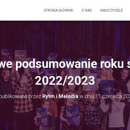
STRONA GŁÓWNA
O NAS
NAUCZYCIELE
we podsumowanie roku 
2022/2023
publikowano przez
Rytm i Melodia
w dniu
11 czerwca 20