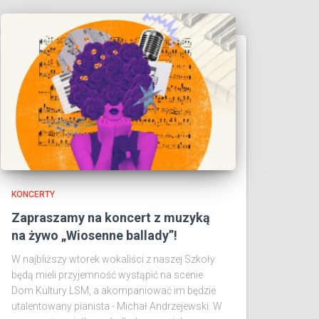
KONCERTY
Zapraszamy na koncert z muzyką
na żywo „Wiosenne ballady”!
W najbliższy wtorek wokaliści z naszej Szkoły
będą mieli przyjemność wystąpić na scenie
Dom Kultury LSM, a akompaniować im będzie
utalentowany pianista - Michał Andrzejewski. W