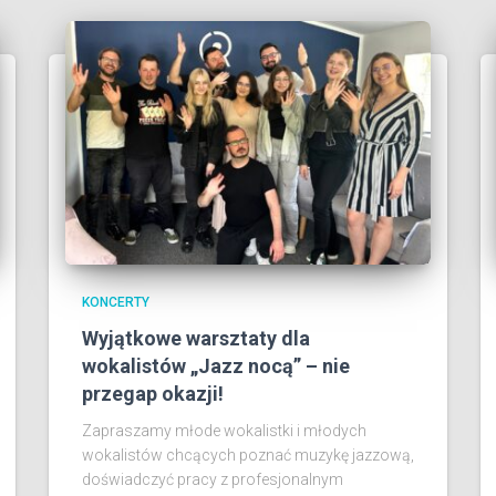
KONCERTY
Wyjątkowe warsztaty dla
wokalistów „Jazz nocą” – nie
przegap okazji!
Zapraszamy młode wokalistki i młodych
wokalistów chcących poznać muzykę jazzową,
doświadczyć pracy z profesjonalnym