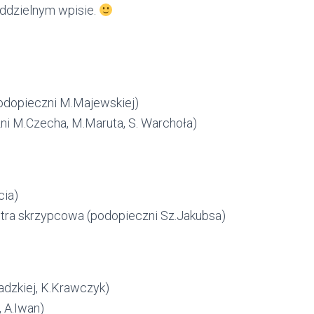
ddzielnym wpisie.
podopieczni M.Majewskiej)
czni M.Czecha, M.Maruta, S. Warchoła)
cia)
stra skrzypcowa (podopieczni Sz.Jakubsa)
adzkiej, K.Krawczyk)
, A.Iwan)