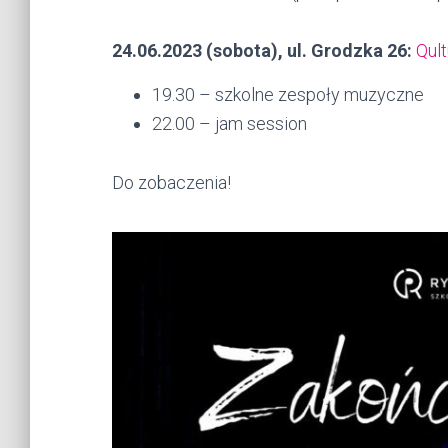
24.06.2023 (sobota), ul. Grodzka 26:
Qult
19.30 – szkolne zespoły muzyczne
22.00 – jam session
Do zobaczenia!