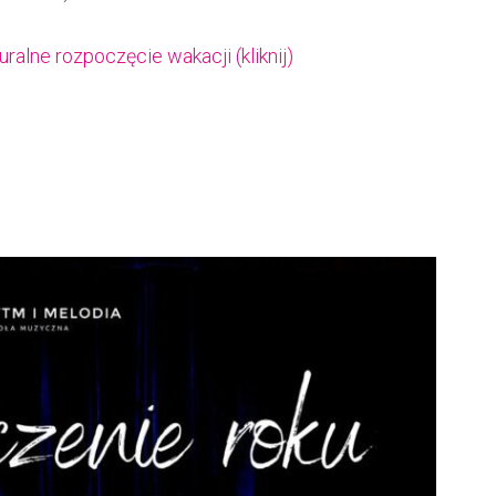
uralne rozpoczęcie wakacji (kliknij)