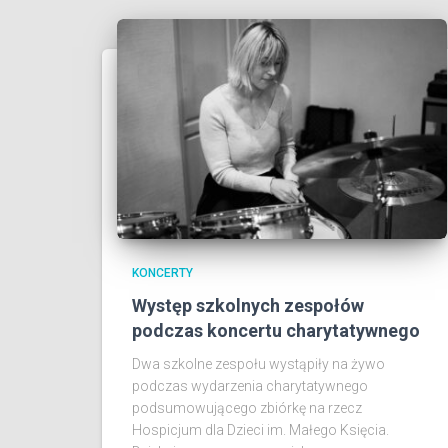
KONCERTY
Występ szkolnych zespołów
podczas koncertu charytatywnego
Dwa szkolne zespołu wystąpiły na żywo
podczas wydarzenia charytatywnego
podsumowującego zbiórkę na rzecz
Hospicjum dla Dzieci im. Małego Księcia.